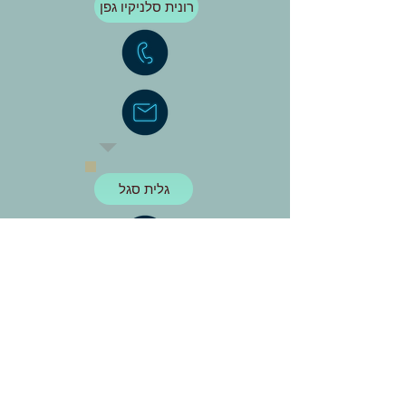
רונית סלניקיו גפן
גלית סגל
ירין שגב